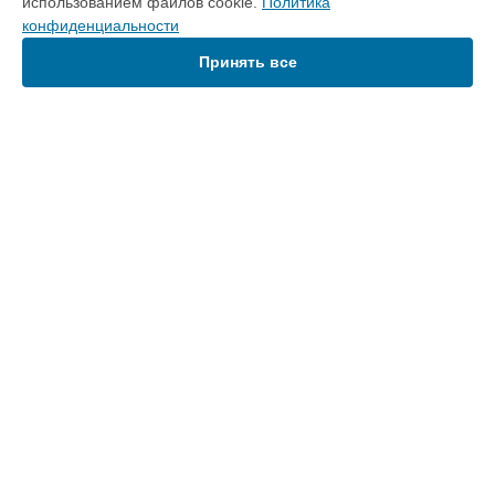
использованием файлов cookie.
Политика
Домашний кинотеатр
конфиденциальности
AV-ресивер
Принять все
СТРАНИЦЫ
Цены
Гарантия
Доставка
Контакты
Карта сайта
КОНТАКТЫ
+7 (800) 350-44-53
Ежедневно с 09:00 до 21:00
г. Тюмень, улица 50 лет Октября, 14
info@onkyo-services.ru
Политика конфиденциальности
Способы оплаты